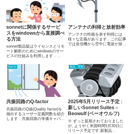
この様子はsubsectionを見ること
で理解できます...
sonnetに関係するサービ
アンテナの利得と放射効率
スをwindowsから直接調べ
アンテナの性能を表す利得には
る方法
様々な定義があります．この記事
では送信機から空中に電波が放射
sonnet製品版はライセンスとリモ
されるまでの流れからそれらの
ート解析のためにwindowsのサー
様々な利得の定義を説明します．
ビスの仕組みを利用します．
そしてSonnetでそれらの利得を
windowsの標準の"アプリタスク
表示する設定．特に全方向に向か
マネージャー"と"サービス"を使
how-to
商品、営業
って放射されるすべての電波を
うと，この動作や設定の状態を調
積...
べることができます．サービスあ
るいはデーモン...
共振回路のQ-factor
2025年5月リリース予定 :
新しいSonnet Suites –
共振回路のQ値(Quality factor)を
Beowulf (ベーオウルフ)
抽出するユーザー定義関数を紹介
します．共振回路の等価キャパシ
※ ずっと延期されておりました
タンス，等価インダクタンスを抽
が, ようやく米国時間5月30日に
出する関数も合わせて紹介しま
リリース予定です.新製品
す．この方法はSonnetの解析結