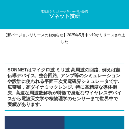
電磁界シミュレータSonnet輸入販売
ソネット技研
【新バージョンリリースのお知らせ】2025年5月末 v19がリリースされま
した
SONNETはマイクロ波 ミリ波 高周波の回路, 例えば超
伝導デバイス, 整合回路, アンプ等のシミュレーション
や設計に使われる平面三次元電磁界シミュレータです.
広帯域，高ダイナミックレンジ, 特に高精度な導体損
失, 高速な周波数解析が特徴で身近なワイヤレスデバイ
スから電波天文学や核物理学のセンサーまで世界中で
実績があります.