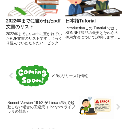
2022年までに書かれたpdf
日本語Tutorial
文書のリスト
Introductionこの Tutorial では，
SONNET製品の概要とそれらの
2022年まで古いwebに置かれてい
併用方法について説明します．グ
たPDF文書のリストです．じっく
ラフィカルな project editorで回
り読んでいただきたいトピックを
路を入力することから，
論文形式でまとめてあるます．重
Response Viewer，プロットツー
要な内容の資料には[重要]マーク
ル，そして電...
をつけてあります．
v19のリリース前情報
Sonnet Version 19.52 が Linux 環境で起
動しない場合の回避策（libcrypto ライブ
ラリの競合）