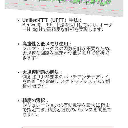
Unified-FFT（UFFT）手法
：
BeowulfはUFFT手法を採用しており, オーダ
ーN log Nで高精度な解析を実現します.
高速性と低メモリ使用
：
フルマトリックスの因数分解が不要なため,
大規模な回路を高速かつ低メモリで解析で
きます.
大規模問題の解決
：
例えば, 1,024要素のパッチアンテナアレイ
をminiITXのIntelデスクトップシステムで解
析可能です.
精度の選択
：
シミュレーションの有効数字を最大12桁ま
で指定でき, 精度と速度のバランスを調整で
きます.