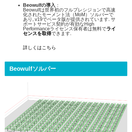
Beowulfの導入
：
Beowulfは世界初のフルプレシジョンで高速
化されたモーメント法（MoM）ソルバーで
あり, v19でベータ版が提供されています. サ
ポートサービス契約が有効なHigh
Performanceライセンス保有者は無料で
ライ
センスを取得
できます.
詳しくはこちら
Beowulfソルバー