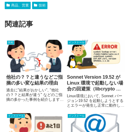
商品、営業
技術
関連記事
技術
インストール
他社の？？と違うなどご指
Sonnet Version 19.52 が
摘の多い変な結果の理由
Linux 環境で起動しない場
合の回避策（libcrypto ラ
過去に"結果がおかしい", "他社
イブラリの競合）
の？？と結果が違う" などのご指
Linux環境において, Sonnet バー
摘の多かった事例を紹介します．
ジョン19.52 を起動しようとする
特性インピーダンスが微妙に違
とエラーが発生し正常に動作しな
う，差動線路の特性インピーダン
いという報告を複数のお客様から
スがぜんぜん違う．他社製品や実
いただいております. 本記事では,
インストール
インストール
験では現れない共振，変なアンテ
この問題の原因と回避策について
ナ放射パターンなど．ストリ...
ご案内します.現象Sonnetを起...