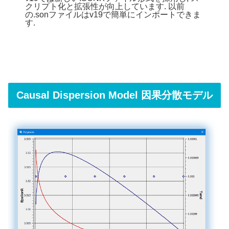
クリプト化と拡張性が向上しています. 以前
の.sonファイルはv19で簡単にインポートできま
す.
Causal Dispersion Model 因果分散モデル