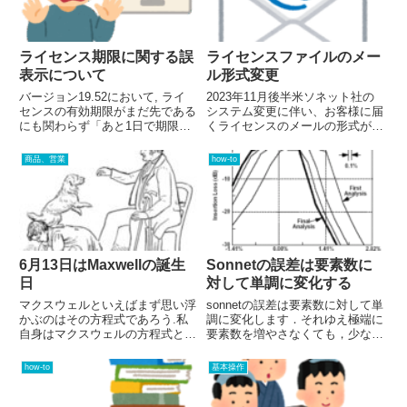
ライセンス期限に関する誤
ライセンスファイルのメー
表示について
ル形式変更
バージョン19.52において, ライ
2023年11月後半米ソネット社の
センスの有効期限がまだ先である
システム変更に伴い、お客様に届
にも関わらず「あと1日で期限切
くライセンスのメールの形式が変
れ」と警告が出る現象が報告され
わりました。これまでメール本文
ています. これは次回のリリース
に記載されていたライセンスファ
商品、営業
how-to
で修正予定のバグですが, 以下の
イル更新手順やライセンス内容の
手順により当面の回避が可能で
抜粋は無くなり、下図のようなシ
す.エラーメッセージ回...
ンプルなものが届きます。ラ...
6月13日はMaxwellの誕生
Sonnetの誤差は要素数に
日
対して単調に変化する
マクスウェルといえばまず思い浮
sonnetの誤差は要素数に対して単
かぶのはその方程式であろう.私
調に変化します．それゆえ極端に
自身はマクスウェルの方程式と関
要素数を増やさなくても，少ない
わる仕事をしてほんの何十年かだ
要素数を変化させるだけで収束値
が，研究生活の全てを彼の方程式
の予測が可能です．この文書は米
how-to
基本操作
と共に送っている研究者は数多く
国ソネット社の Error
存在する. だが私達はマクスウェ
Convergence in Sonnetの日本語
ルその人の何を知っているだろ...
訳 で...