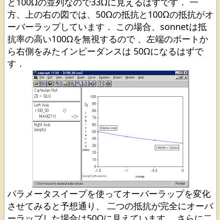
と100Ωの並列なので33Ωに見えるはずです． 一
方、上の右の図では、50Ωの抵抗と100Ωの抵抗がオ
ーバーラップしています． この場合、sonnetは抵
抗率の高い100Ωを無視するので 、左端のポートか
ら右側をみたインピーダンスは 50Ωになるはずで
す．
パラメータスイープを使ってオーバーラップを変化
させてみると予想通り、 二つの抵抗が完全にオーバ
ーラップした場合は50Ωに見えています． さらに二