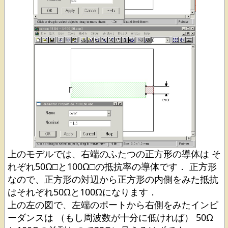
上のモデルでは、右端のふたつの正方形の導体は そ
れぞれ50Ω□と100Ω□の抵抗率の導体です． 正方形
なので、正方形の対辺から正方形の内側をみた抵抗
はそれぞれ50Ωと100Ωになります．
上の左の図で、左端のポートから右側をみたインピ
ーダンスは （もし周波数が十分に低ければ） 50Ω