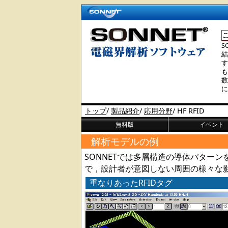
S
結
す
も
数
に
トップ
/
製品紹介
/
応用分野
/
HF RFID
無料版
イベント
解析モデルの例
SONNETでは多層構造の導体パター
で，設計者が意図しない周囲の様々な
重なりあったRFIDタグ