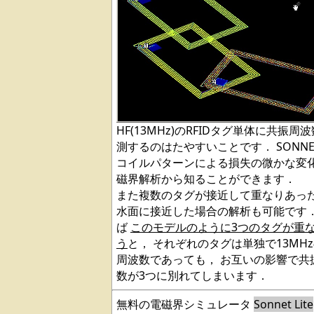
HF(13MHz)のRFIDタグ単体に共振周
測するのはたやすいことです． SONNE
コイルパターンによる損失の微かな変
磁界解析から知ることができます．
また複数のタグが接近して重なりあっ
水面に接近した場合の解析も可能です
ば
このモデルのように3つのタグが重
う
と， それぞれのタグは単独で13MH
周波数であっても， お互いの影響で共
数が3つに別れてしまいます．
無料の電磁界シミュレータ
Sonnet Lite