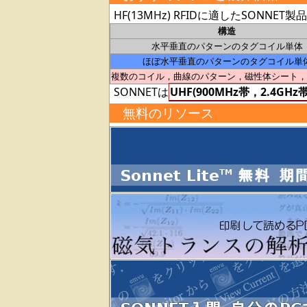
HF(13MHz) RFIDに適したSONN
構造
水平垂直のパターンのタグコイル単体
ほぼ水平垂直のパターンのタグコイル単
複数のコイル，曲線のパターン，磁性体シート，
SONNETは
UHF(900MHz帯，2.4GH
無料のリソース