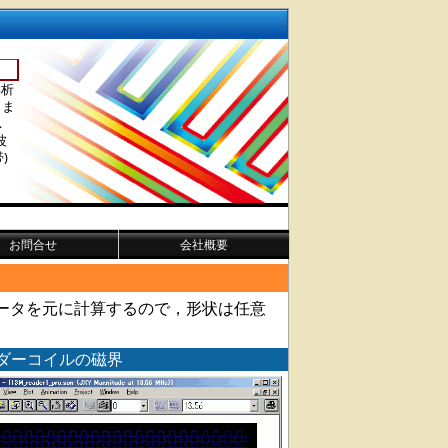
解析
きま
．
波
)
お問合せ
会社概要
メータを元に計算するので，形状は任意
ダーコイルの磁界