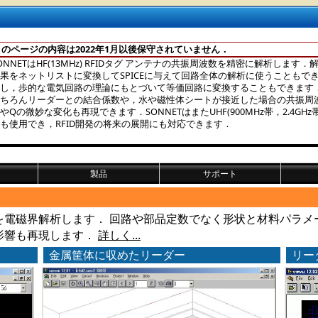
このページの内容は2022年1月以後保守されていません．
ONNETはHF(13MHz) RFIDタグ アンテナの共振周波数を精密に解析します．
果をネットリストに変換してSPICEに与えて回路全体の解析に使うこともで
し，歩的な電気回路の理論にもとづいて等価回路に変換することもできます
ちろんリーダーとの結合係数や，水や磁性体シートが接近した場合の共振周
やQの微妙な変化も再現できます．SONNETはまたUHF(900MHz帯，2.4GHz帯
も使用でき，RFID開発の将来の展開にも対応できます．
製品
サポート
ンを電磁界解析します． 回路や部品定数でなく形状と材料パラ
影響も再現します．
詳しく...
金属筐体に収めたリーダー
リー