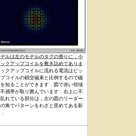
モデルは左のモデルのタグの替りに，小
ピックアップコイルを敷き詰めてありま
ピックアップコイルに流れる電流はピッ
ップコイルの鎖交磁束と比例するので磁
布を知ることができます．図で赤い領域
い不感帯が取り囲んでいます．右上に不
が乱れている部分は，左の図のリーダー
ルの角でパターンをわざと歪めてある影
す．