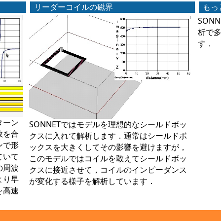
リーダーコイルの磁界
もっ
SON
析で多
す．
ターン
SONNETではモデルを理想的なシールドボッ
数を合
クスに入れて解析します．通常はシールドボ
ンで形
ックスを大きくしてその影響を避けますが，
ていて
このモデルではコイルを敢えてシールドボッ
の周波
クスに接近させて，コイルのインピーダンス
より早
が変化する様子を解析しています．
を高速