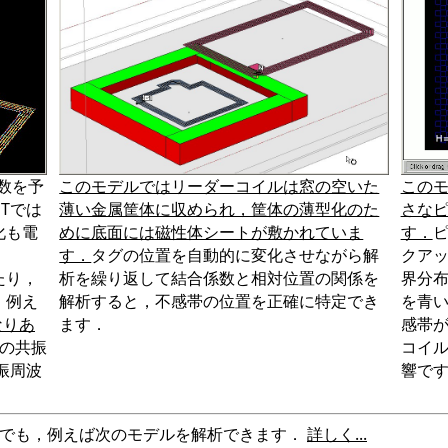
波数を予
このモデルではリーダーコイルは窓の空いた
この
Tでは
薄い金属筐体に収められ，筐体の薄型化のた
さな
化も電
めに底面には磁性体シートが敷かれていま
す．
す．
タグの位置を自動的に変化させながら解
クア
たり，
析を繰り返して結合係数と相対位置の関係を
界分
．例え
解析すると，不感帯の位置を正確に特定でき
を青
なりあ
ます．
感帯
zの共振
コイ
振周波
響で
でも，例えば次のモデルを解析できます．
詳しく...