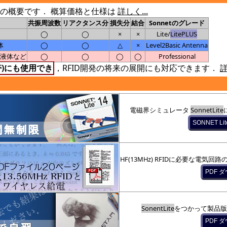
ET製品の概要です． 概算価格と仕様は
詳しく...
共振周波数
リアクタンス分
損失分
結合
Sonnetのグレード
◯
◯
×
×
Lite/
LitePLUS
体
◯
◯
△
×
Level2Basic Antenna
液体など
◯
◯
◯
◯
Professional
z帯)にも使用でき
，RFID開発の将来の展開にも対応できます．
詳
電磁界シミュレータ
SonnetLite
HF(13MHz) RFIDに必要な電
SonentLite
をつかって製品版